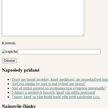
Kontrola
Naposledy pridané
Texty pre herné projekty, ktoré predávajú, ale neprekračujú hra
Aký typ zámku by som si mal vybrať pre trezor?
Aké sú riziká spojené so svojpomocnou výmenou pneumatík?
5 faktov o strešných boxoch, ktoré vás môžu prekvapiť
7 tipov, ktoré sa vám budú hodiť ešte pred založením s.r.o.
Najnovšie články