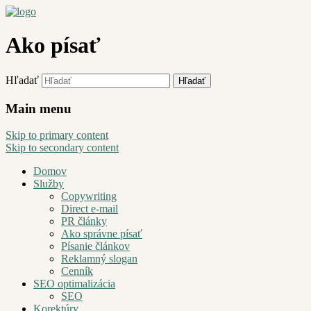
Ako písať
Hľadať
Main menu
Skip to primary content
Skip to secondary content
Domov
Služby
Copywriting
Direct e-mail
PR články
Ako správne písať
Písanie článkov
Reklamný slogan
Cenník
SEO optimalizácia
SEO
Korektúry