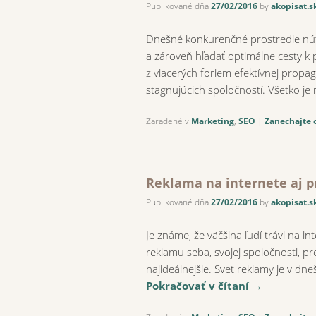
Publikované dňa
27/02/2016
by
akopisat.s
Dnešné konkurenčné prostredie nút
a zároveň hľadať optimálne cesty k p
z viacerých foriem efektívnej propag
stagnujúcich spoločností. Všetko je
Zaradené v
Marketing
,
SEO
|
Zanechajte 
Reklama na internete aj p
Publikované dňa
27/02/2016
by
akopisat.s
Je známe, že väčšina ľudí trávi na i
reklamu seba, svojej spoločnosti, p
najideálnejšie. Svet reklamy je v 
Pokračovať v čítaní
→