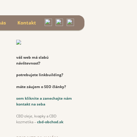
Hľadať
nás
Kontakt
váš web má slabú
návštevnosť?
potrebujete linkbuilding?
máte záujem o SEO články?
sem kliknite a zanechajte nám
kontakt na seba
CBD oleje, kvapky a CBD
kozmetika –
cbd-obchod.sk