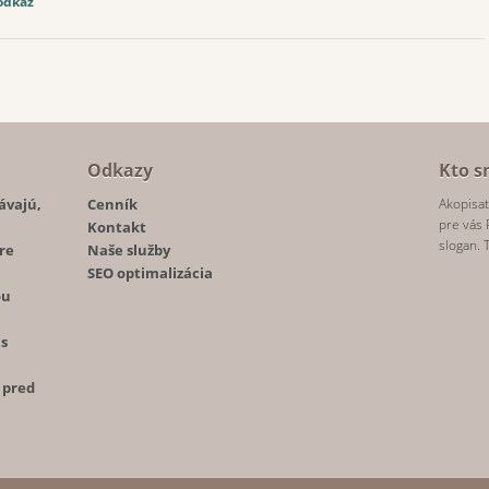
odkaz
Odkazy
Kto s
ávajú,
Cenník
Akopisat
pre vás 
Kontakt
slogan. 
re
Naše služby
SEO optimalizácia
ou
ás
 pred