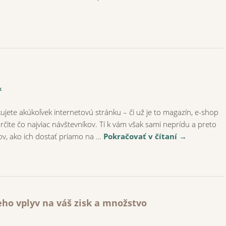
k
ujete akúkoľvek internetovú stránku – či už je to magazín, e-shop
určite čo najviac návštevníkov. Tí k vám však sami neprídu a preto
ov, ako ich dostať priamo na …
Pokračovať v čítaní
→
eho vplyv na váš zisk a množstvo