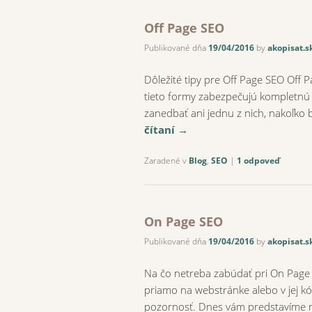
Off Page SEO
Publikované dňa
19/04/2016
by
akopisat.s
Dôležité tipy pre Off Page SEO Off
tieto formy zabezpečujú kompletnú 
zanedbať ani jednu z nich, nakoľko 
čítaní
→
Zaradené v
Blog
,
SEO
|
1
odpoveď
On Page SEO
Publikované dňa
19/04/2016
by
akopisat.s
Na čo netreba zabúdať pri On Page
priamo na webstránke alebo v jej kó
pozornosť. Dnes vám predstavíme 