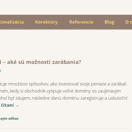
timalizácia
Korektúry
Referencie
Blog
O 
– aké sú možnosti zarábania?
k
tuje množstvo spôsobov, ako investovať svoje peniaze a zarábať.
omén, kedy si obchodník vytipuje voľné domény so zaujímavým
hol byť záujem, následne danú doménu zaregistruje a uskutoční
 čítaní
→
ajte odkaz