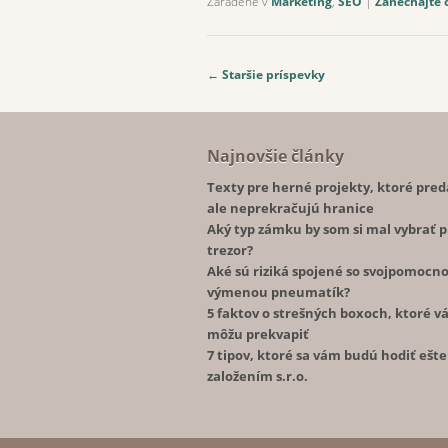
Zaradené v
Marketing
,
SEO
|
Zanechajte 
Post navigation
←
Staršie príspevky
Najnovšie články
Texty pre herné projekty, ktoré pred
ale neprekračujú hranice
Aký typ zámku by som si mal vybrať p
trezor?
Aké sú riziká spojené so svojpomocn
výmenou pneumatík?
5 faktov o strešných boxoch, ktoré v
môžu prekvapiť
7 tipov, ktoré sa vám budú hodiť ešte
založením s.r.o.