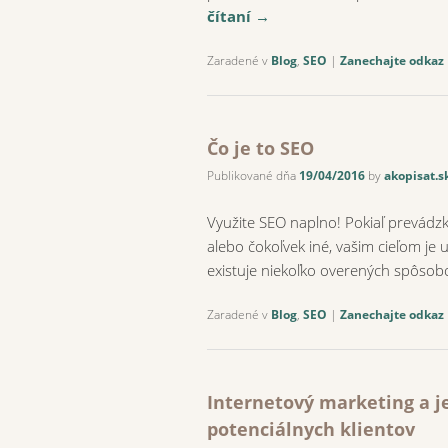
čítaní
→
Zaradené v
Blog
,
SEO
|
Zanechajte odkaz
Čo je to SEO
Publikované dňa
19/04/2016
by
akopisat.s
Využite SEO naplno! Pokiaľ prevádzk
alebo čokoľvek iné, vašim cieľom je 
existuje niekoľko overených spôsob
Zaradené v
Blog
,
SEO
|
Zanechajte odkaz
Internetový marketing a j
potenciálnych klientov