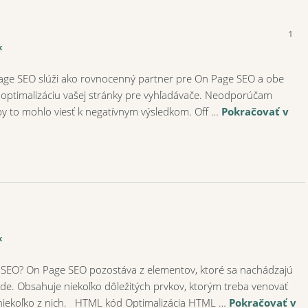
1
k
 Page SEO slúži ako rovnocenný partner pre On Page SEO a obe
optimalizáciu vašej stránky pre vyhľadávače. Neodporúčam
by to mohlo viesť k negatívnym výsledkom. Off …
Pokračovať v
k
 SEO? On Page SEO pozostáva z elementov, ktoré sa nachádzajú
de. Obsahuje niekoľko dôležitých prvkov, ktorým treba venovať
niekoľko z nich. HTML kód Optimalizácia HTML …
Pokračovať v