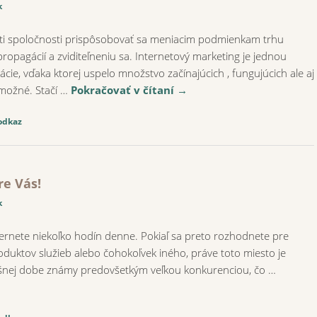
k
i spoločnosti prispôsobovať sa meniacim podmienkam trhu
ropagácií a zviditeľneniu sa. Internetový marketing je jednou
ácie, vďaka ktorej uspelo množstvo začínajúcich , fungujúcich ale aj
 možné. Stačí …
Pokračovať v čítaní
→
odkaz
re Vás!
k
nternete niekoľko hodín denne. Pokiaľ sa preto rozhodnete pre
roduktov služieb alebo čohokoľvek iného, práve toto miesto je
dnešnej dobe známy predovšetkým veľkou konkurenciou, čo …