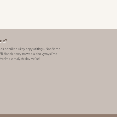
me?
.sk ponúka služby copywritingu. Napíšeme
PR článok, texty na web alebo vymyslíme
Tvoríme z malých slov Veľké!