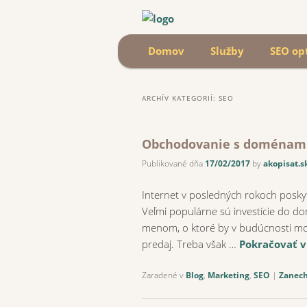
Main menu
Domov
Skip to primary content
Skip to secondary content
Služby
SEO op
ARCHÍV KATEGORIÍ:
SEO
Obchodovanie s doménami 
Publikované dňa
17/02/2017
by
akopisat.s
Internet v posledných rokoch posky
Veľmi populárne sú investície do d
menom, o ktoré by v budúcnosti mo
predaj. Treba však …
Pokračovať v
Zaradené v
Blog
,
Marketing
,
SEO
|
Zanech