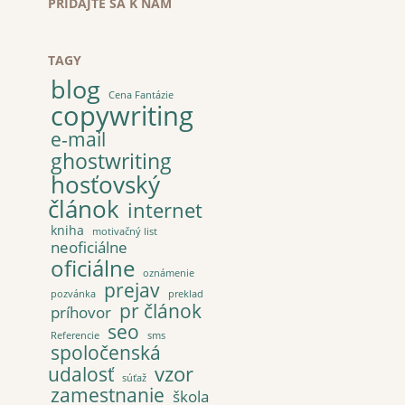
PRIDAJTE SA K NÁM
TAGY
blog
Cena Fantázie
copywriting
e-mail
ghostwriting
hosťovský
článok
internet
kniha
motivačný list
neoficiálne
oficiálne
oznámenie
prejav
pozvánka
preklad
pr článok
príhovor
seo
Referencie
sms
spoločenská
vzor
udalosť
súťaž
zamestnanie
škola