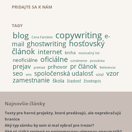
PRIDAJTE SA K NÁM
TAGY
copywriting
blog
e-
Cena Fantázie
hosťovský
ghostwriting
mail
článok
internet
kniha
motivačný list
oficiálne
neoficiálne
oznámenie
pozvánka
prejav
pr článok
príhovor
preklad
Referencie
vzor
seo
spoločenská udalosť
sms
súťaž
zamestnanie
škola
žiadosť
životopis
Najnovšie články
Texty pre herné projekty, ktoré predávajú, ale neprekračujú
hranice
Aký typ zámku by som si mal vybrať pre trezor?
Aké sú riziká spojené so svojpomocnou výmenou pneumatík?