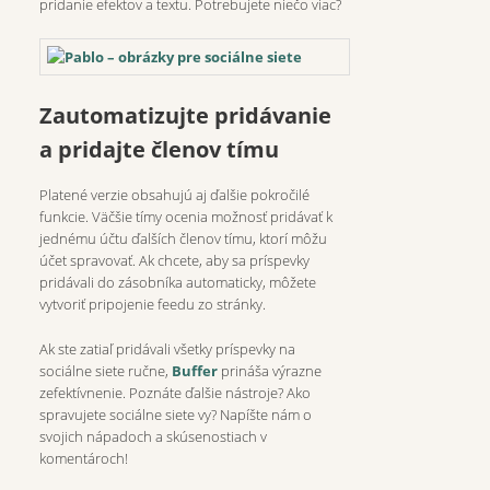
pridanie efektov a textu. Potrebujete niečo viac?
Zautomatizujte pridávanie
a pridajte členov tímu
Platené verzie obsahujú aj ďalšie pokročilé
funkcie. Väčšie tímy ocenia možnosť pridávať k
jednému účtu ďalších členov tímu, ktorí môžu
účet spravovať. Ak chcete, aby sa príspevky
pridávali do zásobníka automaticky, môžete
vytvoriť pripojenie feedu zo stránky.
Ak ste zatiaľ pridávali všetky príspevky na
sociálne siete ručne,
Buffer
prináša výrazne
zefektívnenie. Poznáte ďalšie nástroje? Ako
spravujete sociálne siete vy? Napíšte nám o
svojich nápadoch a skúsenostiach v
komentároch!