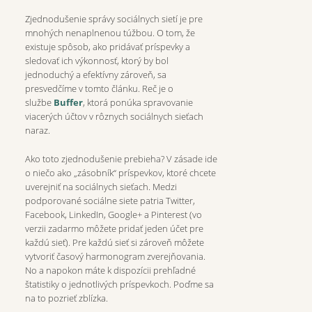
Zjednodušenie správy sociálnych sietí je pre
mnohých nenaplnenou túžbou. O tom, že
existuje spôsob, ako pridávať príspevky a
sledovať ich výkonnosť, ktorý by bol
jednoduchý a efektívny zároveň, sa
presvedčíme v tomto článku. Reč je o
službe
Buffer
, ktorá ponúka spravovanie
viacerých účtov v rôznych sociálnych sieťach
naraz.
Ako toto zjednodušenie prebieha? V zásade ide
o niečo ako „zásobník“ príspevkov, ktoré chcete
uverejniť na sociálnych sieťach. Medzi
podporované sociálne siete patria Twitter,
Facebook, LinkedIn, Google+ a Pinterest (vo
verzii zadarmo môžete pridať jeden účet pre
každú sieť). Pre každú sieť si zároveň môžete
vytvoriť časový harmonogram zverejňovania.
No a napokon máte k dispozícii prehľadné
štatistiky o jednotlivých príspevkoch. Poďme sa
na to pozrieť zblízka.