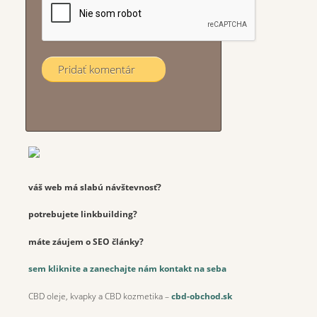
váš web má slabú návštevnosť?
potrebujete linkbuilding?
máte záujem o SEO články?
sem kliknite a zanechajte nám kontakt na seba
CBD oleje, kvapky a CBD kozmetika –
cbd-obchod.sk