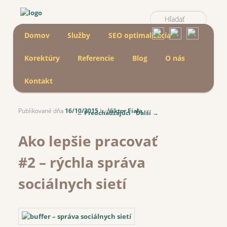
Hľadať
Main menu
Skip to primary content
Skip to secondary content
Domov
Služby
SEO optimalizácia
Korektúry
Referencie
Blog
O nás
Kontakt
Publikované dňa
16/10/2015
by
Viktor Fiala
Post navigation
←
Predchádzajúci
Ďalší
→
Ako lepšie pracovať
#2 – rýchla správa
sociálnych sietí