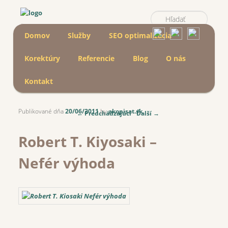
Hľadať
Main menu
Skip to primary content
Skip to secondary content
Domov
Služby
SEO optimalizácia
Korektúry
Referencie
Blog
O nás
Kontakt
Publikované dňa
20/06/2011
by
akopisat.sk
Post navigation
←
Predchádzajúci
Ďalší
→
Robert T. Kiyosaki –
Nefér výhoda