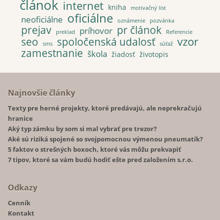
článok
internet
kniha
motivačný list
oficiálne
neoficiálne
oznámenie
pozvánka
prejav
pr článok
príhovor
preklad
Referencie
vzor
seo
spoločenská udalosť
sms
súťaž
zamestnanie
škola
žiadosť
životopis
Najnovšie články
Texty pre herné projekty, ktoré predávajú, ale neprekračujú
hranice
Aký typ zámku by som si mal vybrať pre trezor?
Aké sú riziká spojené so svojpomocnou výmenou pneumatík?
5 faktov o strešných boxoch, ktoré vás môžu prekvapiť
7 tipov, ktoré sa vám budú hodiť ešte pred založením s.r.o.
Odkazy
Cenník
Kontakt