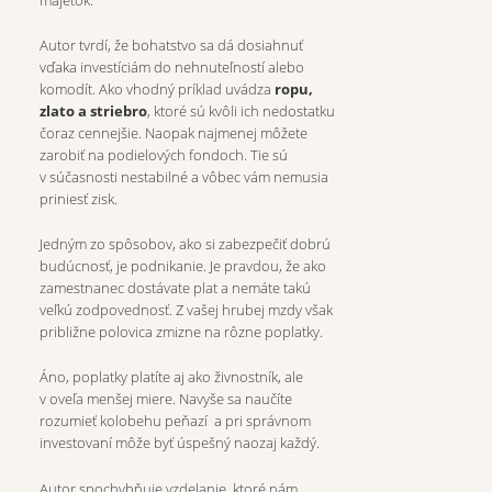
majetok.
Autor tvrdí, že bohatstvo sa dá dosiahnuť
vďaka investíciám do nehnuteľností alebo
komodít. Ako vhodný príklad uvádza
ropu,
zlato a striebro
, ktoré sú kvôli ich nedostatku
čoraz cennejšie. Naopak najmenej môžete
zarobiť na podielových fondoch. Tie sú
v súčasnosti nestabilné a vôbec vám nemusia
priniesť zisk.
Jedným zo spôsobov, ako si zabezpečiť dobrú
budúcnosť, je podnikanie. Je pravdou, že ako
zamestnanec dostávate plat a nemáte takú
veľkú zodpovednosť. Z vašej hrubej mzdy však
približne polovica zmizne na rôzne poplatky.
Áno, poplatky platíte aj ako živnostník, ale
v oveľa menšej miere. Navyše sa naučíte
rozumieť kolobehu peňazí a pri správnom
investovaní môže byť úspešný naozaj každý.
Autor spochybňuje vzdelanie, ktoré nám