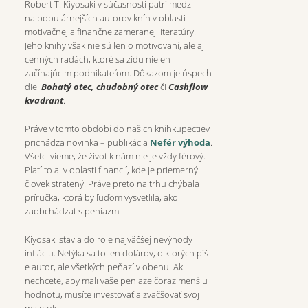
Robert T. Kiyosaki v súčasnosti patrí medzi
najpopulárnejších autorov kníh v oblasti
motivačnej a finančne zameranej literatúry.
Jeho knihy však nie sú len o motivovaní, ale aj
cenných radách, ktoré sa zídu nielen
začínajúcim podnikateľom. Dôkazom je úspech
diel
Bohatý otec, chudobný otec
či
Cashflow
kvadrant
.
Práve v tomto období do našich kníhkupectiev
prichádza novinka – publikácia
Nefér výhoda
.
Všetci vieme, že život k nám nie je vždy férový.
Platí to aj v oblasti financií, kde je priemerný
človek stratený. Práve preto na trhu chýbala
príručka, ktorá by ľuďom vysvetlila, ako
zaobchádzať s peniazmi.
Kiyosaki stavia do role najväčšej nevýhody
infláciu. Netýka sa to len dolárov, o ktorých píš
e autor, ale všetkých peňazí v obehu. Ak
nechcete, aby mali vaše peniaze čoraz menšiu
hodnotu, musíte investovať a zväčšovať svoj