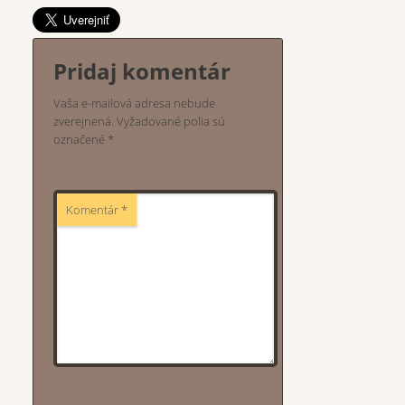
Pridaj komentár
Vaša e-mailová adresa nebude
zverejnená.
Vyžadované polia sú
označené
*
Komentár
*