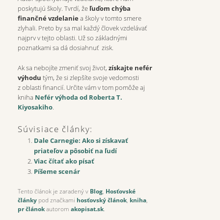
poskytujú školy. Tvrdí, že
ľuďom chýba
finančné vzdelanie
a školy v tomto smere
zlyhali. Preto by sa mal každý človek vzdelávať
najprv v tejto oblasti. Už so základnými
poznatkami sa dá dosiahnuť zisk.
Ak sa nebojíte zmeniť svoj život,
získajte nefér
výhodu
tým, že si zlepšíte svoje vedomosti
z oblasti financií. Určite vám v tom pomôže aj
kniha
Nefér výhoda od Roberta T.
Kiyosakiho
.
Súvisiace články:
Dale Carnegie: Ako si získavať
priateľov a pôsobiť na ľudí
Viac čítať ako písať
Píšeme scenár
Tento článok je zaradený v
Blog
,
Hosťovské
články
pod značkami
hosťovský článok
,
kniha
,
pr článok
autorom
akopisat.sk
.