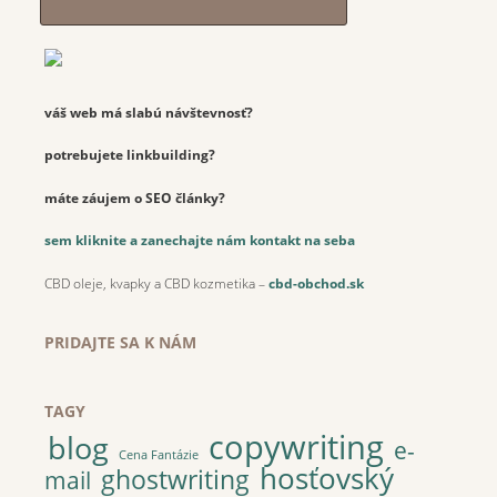
váš web má slabú návštevnosť?
potrebujete linkbuilding?
máte záujem o SEO články?
sem kliknite a zanechajte nám kontakt na seba
CBD oleje, kvapky a CBD kozmetika –
cbd-obchod.sk
PRIDAJTE SA K NÁM
TAGY
copywriting
blog
e-
Cena Fantázie
hosťovský
ghostwriting
mail